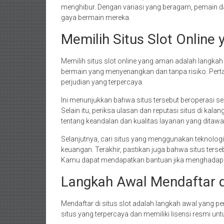
menghibur. Dengan variasi yang beragam, pemain da
gaya bermain mereka.
Memilih Situs Slot Online
Memilih situs slot online yang aman adalah langka
bermain yang menyenangkan dan tanpa risiko. Pertama
perjudian yang terpercaya.
Ini menunjukkan bahwa situs tersebut beroperasi s
Selain itu, periksa ulasan dan reputasi situs di kal
tentang keandalan dan kualitas layanan yang ditawa
Selanjutnya, cari situs yang menggunakan teknologi 
keuangan. Terakhir, pastikan juga bahwa situs ter
Kamu dapat mendapatkan bantuan jika menghadap
Langkah Awal Mendaftar di
Mendaftar di situs slot adalah langkah awal yang p
situs yang terpercaya dan memiliki lisensi resmi