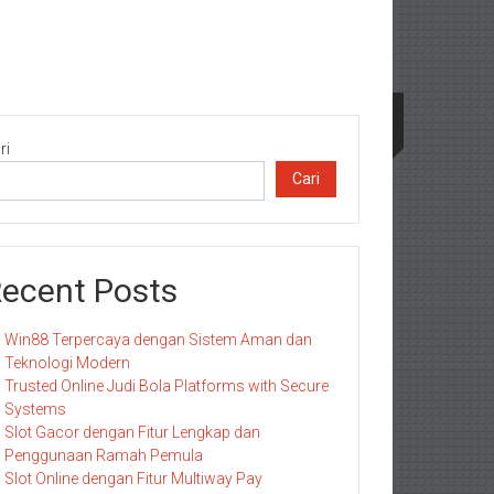
ri
Cari
ecent Posts
Win88 Terpercaya dengan Sistem Aman dan
Teknologi Modern
Trusted Online Judi Bola Platforms with Secure
Systems
Slot Gacor dengan Fitur Lengkap dan
Penggunaan Ramah Pemula
Slot Online dengan Fitur Multiway Pay