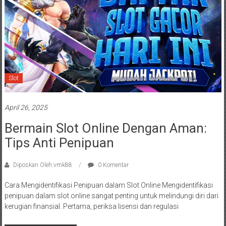
Slot
April 26, 2025
Bermain Slot Online Dengan Aman:
Tips Anti Penipuan
Diposkan Oleh:vmk88
0 Komentar
Cara Mengidentifikasi Penipuan dalam Slot Online Mengidentifikasi
penipuan dalam slot online sangat penting untuk melindungi diri dari
kerugian finansial. Pertama, periksa lisensi dan regulasi