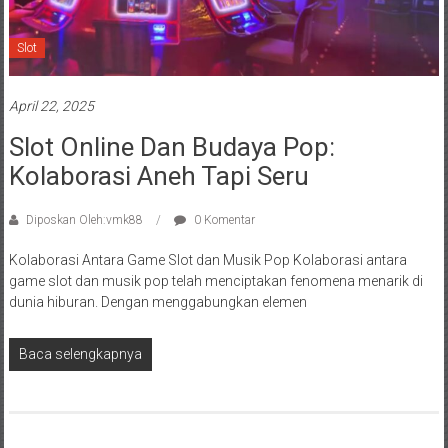
Slot
April 22, 2025
Slot Online Dan Budaya Pop:
Kolaborasi Aneh Tapi Seru
Diposkan Oleh:vmk88
0 Komentar
Kolaborasi Antara Game Slot dan Musik Pop Kolaborasi antara
game slot dan musik pop telah menciptakan fenomena menarik di
dunia hiburan. Dengan menggabungkan elemen
Baca selengkapnya