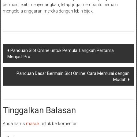
bermain lebih menyenangkan, tetapi juga membantu pemain
mengelola anggaran mereka dengan lebih bijak.
Navigasi
Panduan Slot Online untuk Pemula: Langkah Pertama
Menjadi Pro
pos
Panduan Dasar Bermain Slot Online: Cara Memulai dengan
Mudah
Tinggalkan Balasan
Anda harus
masuk
untuk berkomentar.