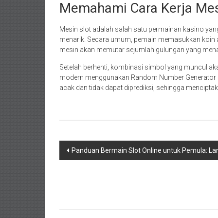
Memahami Cara Kerja Mes
Mesin slot adalah salah satu permainan kasino yan
menarik. Secara umum, pemain memasukkan koin a
mesin akan memutar sejumlah gulungan yang mena
Setelah berhenti, kombinasi simbol yang muncul a
modern menggunakan Random Number Generator (R
acak dan tidak dapat diprediksi, sehingga mencipt
Navigasi
Panduan Bermain Slot Online untuk Pemula: L
pos