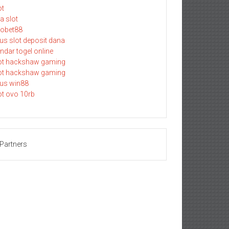
ot
ja slot
obet88
tus slot deposit dana
ndar togel online
ot hackshaw gaming
ot hackshaw gaming
tus win88
ot ovo 10rb
Partners