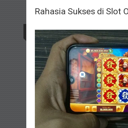
Lompat
ke
Rahasia Sukses di Slot 
konten