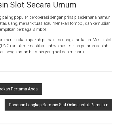
in Slot Secara Umum
g paling populer, beroperasi dengan prinsip sederhana namun
tau uang, menarik tuas atau menekan tombol, dan kemudian
mpilkan berbagai simbol.
kan menentukan apakah pemain menang atau kalah. Mesin slot
NG) untuk memastikan bahwa hasil setiap putaran adalah
akan pengalaman bermain yang adil dan menarik.
angkah Pertama Anda
Panduan Lengkap Bermain Slot Online untuk Pemula