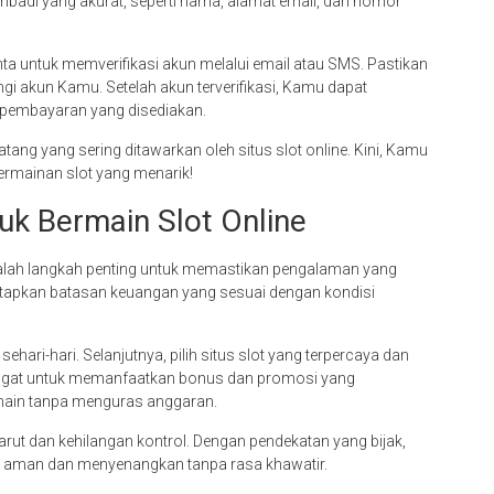
ribadi yang akurat, seperti nama, alamat email, dan nomor
ta untuk memverifikasi akun melalui email atau SMS. Pastikan
gi akun Kamu. Setelah akun terverifikasi, Kamu dapat
pembayaran yang disediakan.
ng yang sering ditawarkan oleh situs slot online. Kini, Kamu
ermainan slot yang menarik!
k Bermain Slot Online
dalah langkah penting untuk memastikan pengalaman yang
tapkan batasan keuangan yang sesuai dengan kondisi
hari-hari. Selanjutnya, pilih situs slot yang terpercaya dan
ingat untuk memanfaatkan bonus dan promosi yang
main tanpa menguras anggaran.
 larut dan kehilangan kontrol. Dengan pendekatan yang bijak,
n aman dan menyenangkan tanpa rasa khawatir.