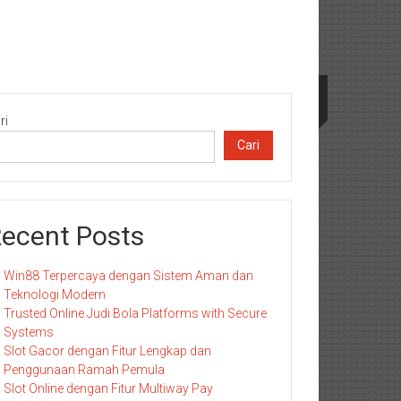
ri
Cari
ecent Posts
Win88 Terpercaya dengan Sistem Aman dan
Teknologi Modern
Trusted Online Judi Bola Platforms with Secure
Systems
Slot Gacor dengan Fitur Lengkap dan
Penggunaan Ramah Pemula
Slot Online dengan Fitur Multiway Pay