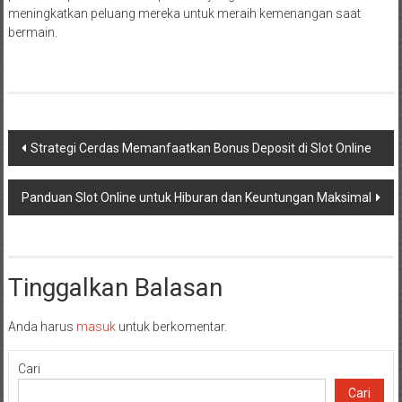
meningkatkan peluang mereka untuk meraih kemenangan saat
bermain.
Navigasi
Strategi Cerdas Memanfaatkan Bonus Deposit di Slot Online
pos
Panduan Slot Online untuk Hiburan dan Keuntungan Maksimal
Tinggalkan Balasan
Anda harus
masuk
untuk berkomentar.
Cari
Cari