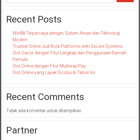
Recent Posts
Win88 Terpercaya dengan Sistem Aman dan Teknologi
Modern
Trusted Online Judi Bola Platforms with Secure Systems
Slot Gacor dengan Fitur Lengkap dan Penggunaan Ramah
Pemula
Slot Online dengan Fitur Multiway Pay
Slot Online yang Layak Dicoba di Tahun Ini
Recent Comments
Tidak ada komentar untuk ditampilkan.
Partner