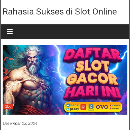
Lompat
ke
Rahasia Sukses di Slot Online
konten
Slot
Desember 23, 2024