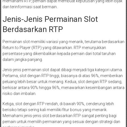
memahami RTP, pemain dapat membuat keputusan yang lebih bijak
dan terinformasi saat bermain.
Jenis-Jenis Permainan Slot
Berdasarkan RTP
Permainan slot memiliki variasi yang menarik, terutama berdasarkan
Return to Player (RTP) yang ditawarkan. RTP menunjukkan
persentase yang dikembalikan kepada pemain dari total taruhan
dalam jangka panjang.
Jenis-jenis permainan slot dapat dibagi menjadi tiga kategori utama.
Pertama, slot dengan RTP tinggi, biasanya di atas 96%, memberikan
peluang lebih besar untuk menang. Kedua, slot dengan RTP sedang,
berkisar antara 90% hingga 96%, menawarkan keseimbangan antara
risiko dan imbalan.
Ketiga, slot dengan RTP rendah, di bawah 90%, cenderung lebih
berisiko tetapi sering kali memiliki fitur bonus yang menarik.
Memahami jenis-jenis slot berdasarkan RTP sangat penting bagi
pemain untuk memilih permainan yang sesuai dengan strategi dan