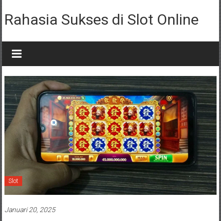
Lompat
ke
Rahasia Sukses di Slot Online
konten
Slot
Januari 20, 2025