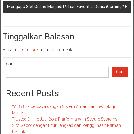
Mengapa Slot Online Menjadi Pilihan Favorit di Dunia iGaming?
Tinggalkan Balasan
Anda harus
masuk
untuk berkomentar.
Cari
Cari
Recent Posts
Win88 Terpercaya dengan Sistem Aman dan Teknologi
Modern
Trusted Online Judi Bola Platforms with Secure Systems
Slot Gacor dengan Fitur Lengkap dan Penggunaan Ramah
Pemula