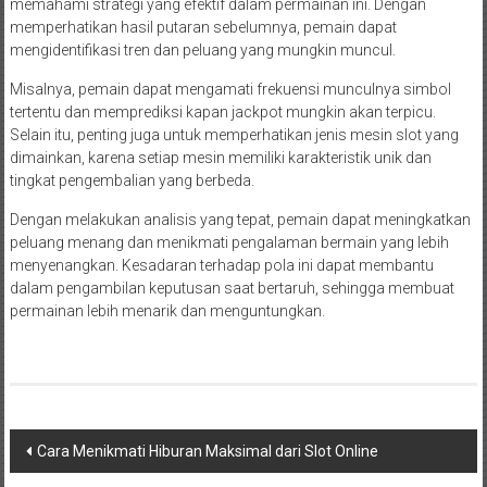
memahami strategi yang efektif dalam permainan ini. Dengan
memperhatikan hasil putaran sebelumnya, pemain dapat
mengidentifikasi tren dan peluang yang mungkin muncul.
Misalnya, pemain dapat mengamati frekuensi munculnya simbol
tertentu dan memprediksi kapan jackpot mungkin akan terpicu.
Selain itu, penting juga untuk memperhatikan jenis mesin slot yang
dimainkan, karena setiap mesin memiliki karakteristik unik dan
tingkat pengembalian yang berbeda.
Dengan melakukan analisis yang tepat, pemain dapat meningkatkan
peluang menang dan menikmati pengalaman bermain yang lebih
menyenangkan. Kesadaran terhadap pola ini dapat membantu
dalam pengambilan keputusan saat bertaruh, sehingga membuat
permainan lebih menarik dan menguntungkan.
Navigasi
Cara Menikmati Hiburan Maksimal dari Slot Online
pos