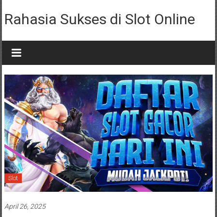
Lompat
ke
Rahasia Sukses di Slot Online
konten
Slot
April 26, 2025